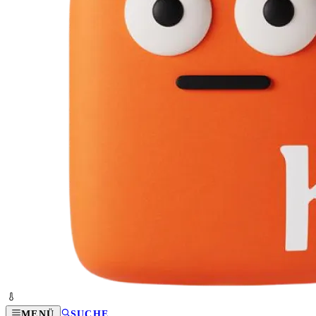
MENÜ
SUCHE