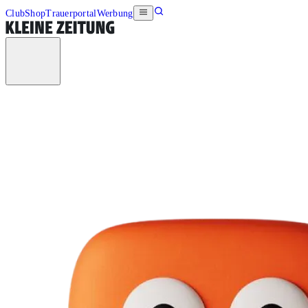
Club
Shop
Trauerportal
Werbung