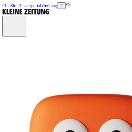
Club
Shop
Trauerportal
Werbung