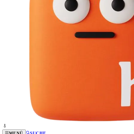
MENÜ
SUCHE