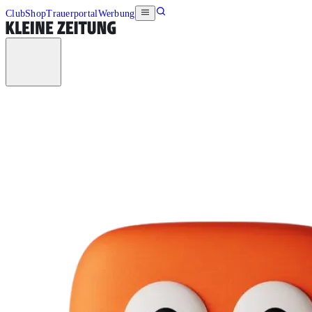
Club
Shop
Trauerportal
Werbung