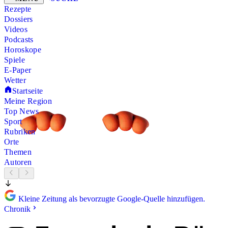
Rezepte
Dossiers
Videos
Podcasts
Horoskope
Spiele
E-Paper
Wetter
Startseite
Meine Region
Top News
Sport
Rubriken
Orte
Themen
Autoren
Kleine Zeitung als bevorzugte Google-Quelle hinzufügen.
Chronik