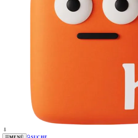
MENÜ
SUCHE