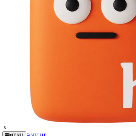
MENÜ
SUCHE