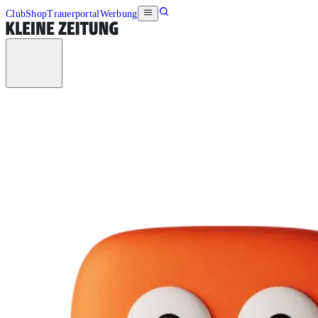
Club
Shop
Trauerportal
Werbung