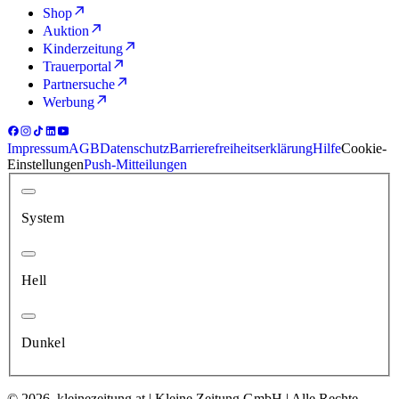
Shop
Auktion
Kinderzeitung
Trauerportal
Partnersuche
Werbung
Impressum
AGB
Datenschutz
Barrierefreiheitserklärung
Hilfe
Cookie-
Einstellungen
Push-Mitteilungen
System
Hell
Dunkel
© 2026, kleinezeitung.at | Kleine Zeitung GmbH | Alle Rechte