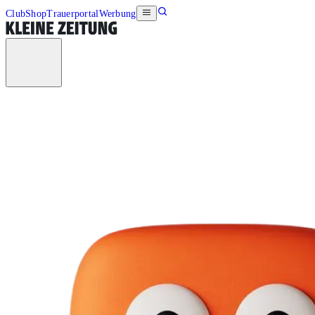
Club
Shop
Trauerportal
Werbung