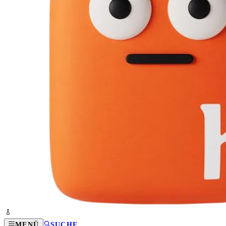
MENÜ
SUCHE