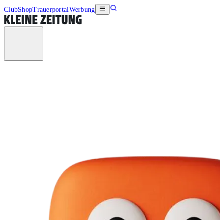
Club
Shop
Trauerportal
Werbung