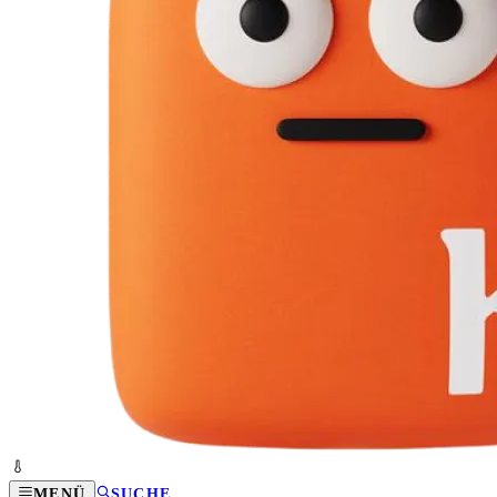
MENÜ
SUCHE