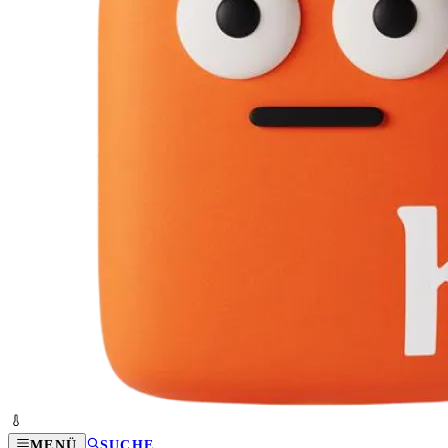
MENÜ
SUCHE