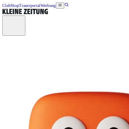
Club
Shop
Trauerportal
Werbung