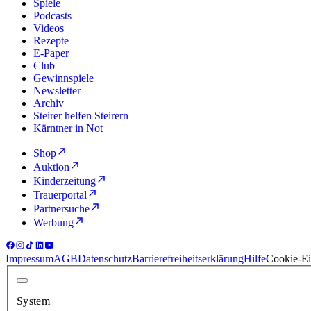
Spiele
Podcasts
Videos
Rezepte
E-Paper
Club
Gewinnspiele
Newsletter
Archiv
Steirer helfen Steirern
Kärntner in Not
Shop
Auktion
Kinderzeitung
Trauerportal
Partnersuche
Werbung
Impressum
AGB
Datenschutz
Barrierefreiheitserklärung
Hilfe
Cookie-Ei
System