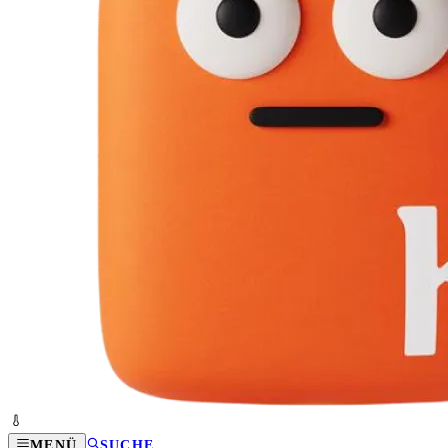
MENÜ
SUCHE