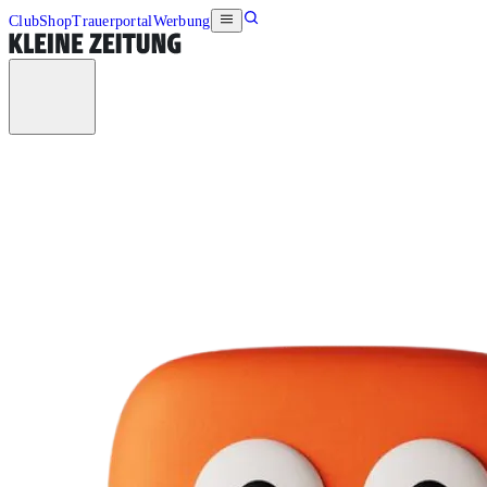
Club
Shop
Trauerportal
Werbung