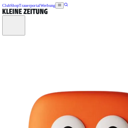
Club
Shop
Trauerportal
Werbung