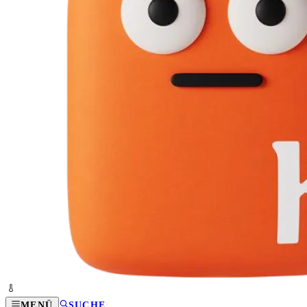
MENÜ
SUCHE