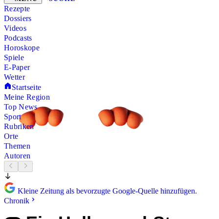
Rezepte
Dossiers
Videos
Podcasts
Horoskope
Spiele
E-Paper
Wetter
Startseite
Meine Region
Top News
Sport
Rubriken
Orte
Themen
Autoren
Kleine Zeitung als bevorzugte Google-Quelle hinzufügen.
Chronik