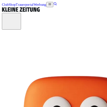
Club
Shop
Trauerportal
Werbung