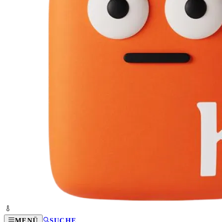
MENÜ
SUCHE