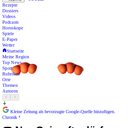
Rezepte
Dossiers
Videos
Podcasts
Horoskope
Spiele
E-Paper
Wetter
Startseite
Meine Region
Top News
Sport
Rubriken
Orte
Themen
Autoren
Kleine Zeitung als bevorzugte Google-Quelle hinzufügen.
Chronik