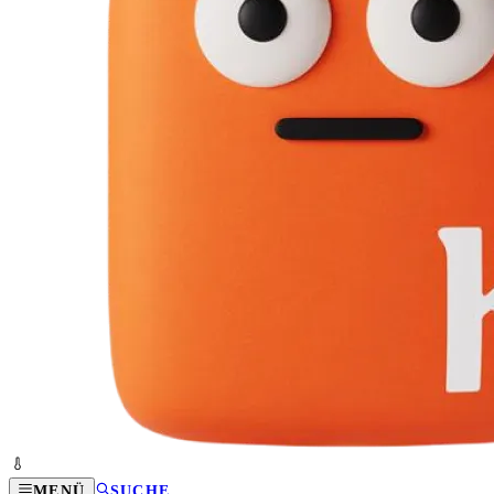
MENÜ
SUCHE