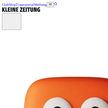
Club
Shop
Trauerportal
Werbung