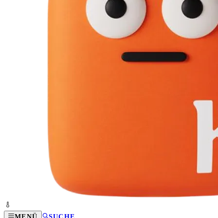
MENÜ
SUCHE