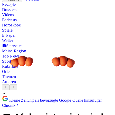
Rezepte
Dossiers
Videos
Podcasts
Horoskope
Spiele
E-Paper
Wetter
Startseite
Meine Region
Top News
Sport
Rubriken
Orte
Themen
Autoren
Kleine Zeitung als bevorzugte Google-Quelle hinzufügen.
Chronik