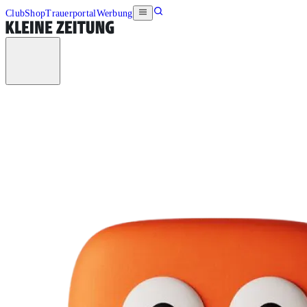
Club
Shop
Trauerportal
Werbung