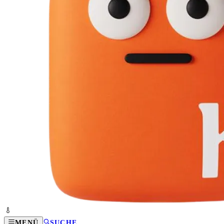
MENÜ
SUCHE