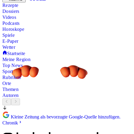
Rezepte
Dossiers
Videos
Podcasts
Horoskope
Spiele
E-Paper
Wetter
Startseite
Meine Region
Top News
Sport
Rubriken
Orte
Themen
Autoren
Kleine Zeitung als bevorzugte Google-Quelle hinzufügen.
Chronik