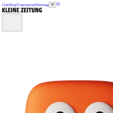
Club
Shop
Trauerportal
Werbung