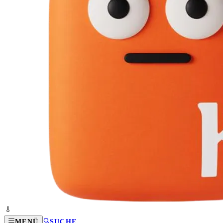
MENÜ
SUCHE