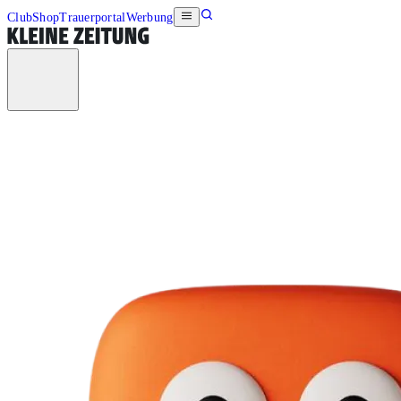
Club
Shop
Trauerportal
Werbung