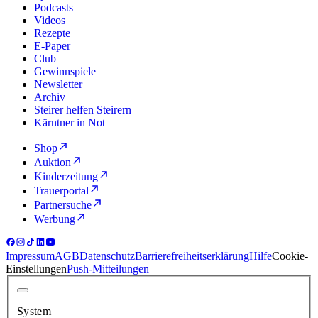
Podcasts
Videos
Rezepte
E-Paper
Club
Gewinnspiele
Newsletter
Archiv
Steirer helfen Steirern
Kärntner in Not
Shop
Auktion
Kinderzeitung
Trauerportal
Partnersuche
Werbung
Impressum
AGB
Datenschutz
Barrierefreiheitserklärung
Hilfe
Cookie-
Einstellungen
Push-Mitteilungen
System