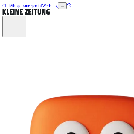
Club
Shop
Trauerportal
Werbung