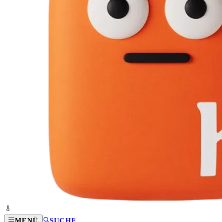
MENÜ
SUCHE