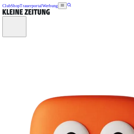
Club
Shop
Trauerportal
Werbung