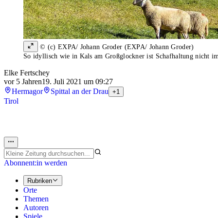
© (c) EXPA/ Johann Groder (EXPA/ Johann Groder)
So idyllisch wie in Kals am Großglockner ist Schafhaltung nicht 
Elke Fertschey
vor 5 Jahren
19. Juli 2021 um 09:27
Hermagor
Spittal an der Drau
+1
Tirol
Abonnent:in werden
Rubriken
Orte
Themen
Autoren
Spiele