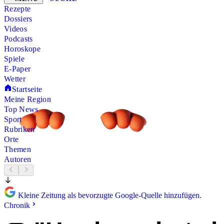
Rezepte
Dossiers
Videos
Podcasts
Horoskope
Spiele
E-Paper
Wetter
Startseite
Meine Region
Top News
Sport
Rubriken
Orte
Themen
Autoren
Kleine Zeitung als bevorzugte Google-Quelle hinzufügen.
Chronik