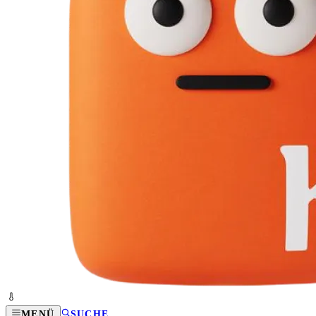
MENÜ
SUCHE