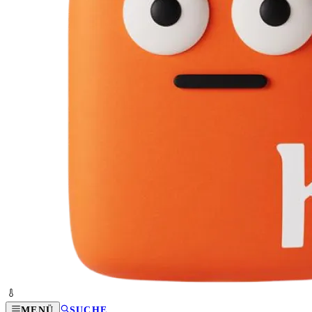
MENÜ
SUCHE