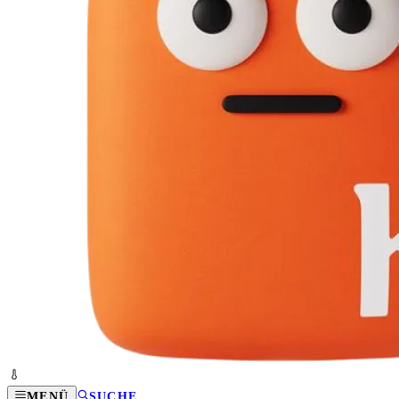
MENÜ
SUCHE