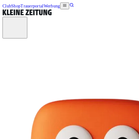
Club
Shop
Trauerportal
Werbung