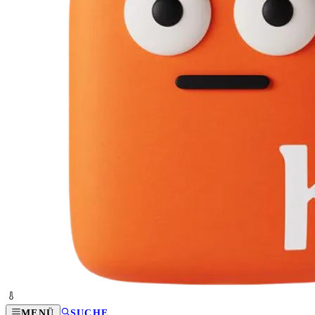
MENÜ
SUCHE