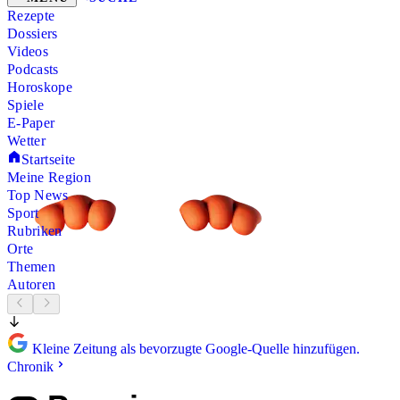
Rezepte
Dossiers
Videos
Podcasts
Horoskope
Spiele
E-Paper
Wetter
Startseite
Meine Region
Top News
Sport
Rubriken
Orte
Themen
Autoren
Kleine Zeitung als bevorzugte Google-Quelle hinzufügen.
Chronik