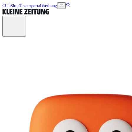
Club
Shop
Trauerportal
Werbung