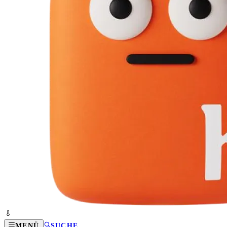
MENÜ
SUCHE