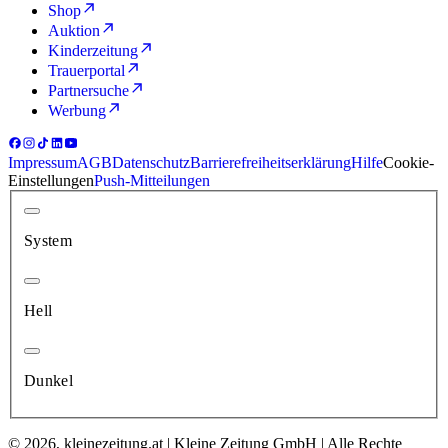
Shop
Auktion
Kinderzeitung
Trauerportal
Partnersuche
Werbung
Impressum
AGB
Datenschutz
Barrierefreiheitserklärung
Hilfe
Cookie-
Einstellungen
Push-Mitteilungen
System
Hell
Dunkel
© 2026, kleinezeitung.at | Kleine Zeitung GmbH | Alle Rechte