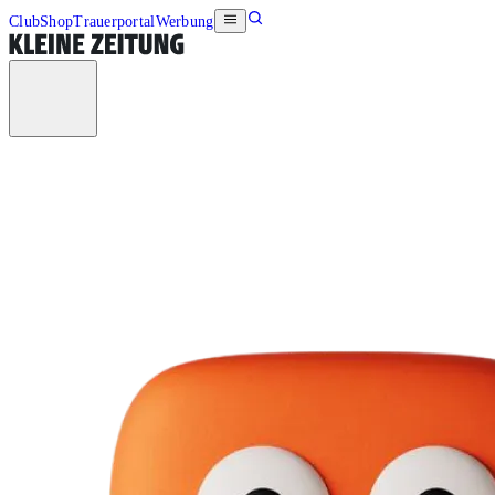
Club
Shop
Trauerportal
Werbung