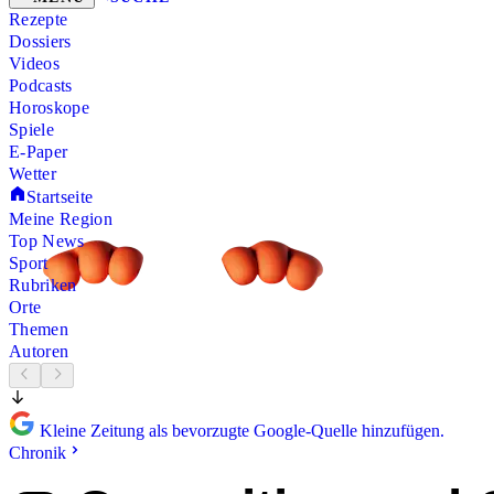
Rezepte
Dossiers
Videos
Podcasts
Horoskope
Spiele
E-Paper
Wetter
Startseite
Meine Region
Top News
Sport
Rubriken
Orte
Themen
Autoren
Kleine Zeitung als bevorzugte Google-Quelle hinzufügen.
Chronik