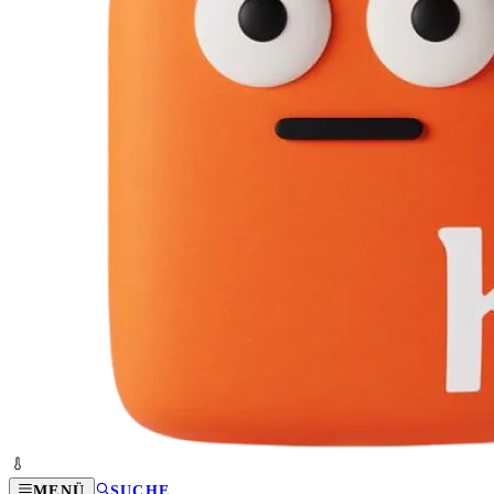
MENÜ
SUCHE