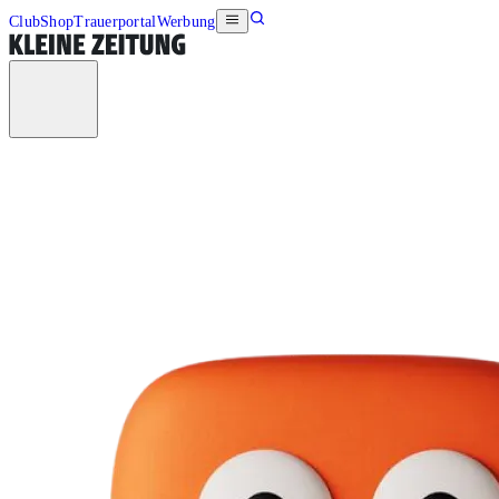
Club
Shop
Trauerportal
Werbung