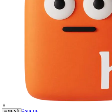
MENÜ
SUCHE