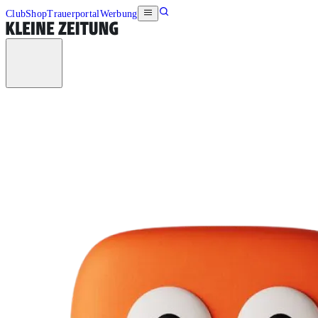
Club
Shop
Trauerportal
Werbung