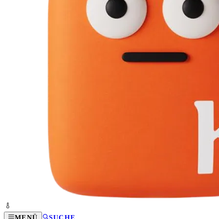
MENÜ
SUCHE