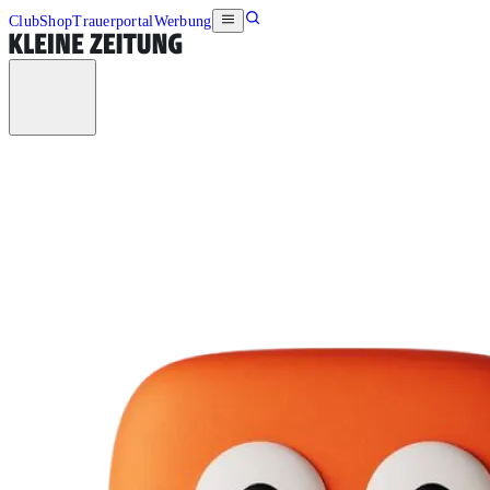
Club
Shop
Trauerportal
Werbung