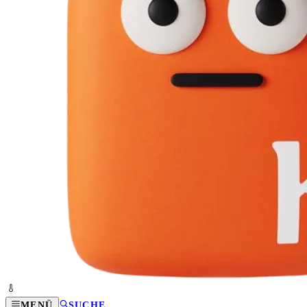
MENÜ
SUCHE