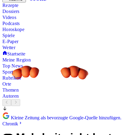
Rezepte
Dossiers
Videos
Podcasts
Horoskope
Spiele
E-Paper
Wetter
Startseite
Meine Region
Top News
Sport
Rubriken
Orte
Themen
Autoren
Kleine Zeitung als bevorzugte Google-Quelle hinzufügen.
Chronik