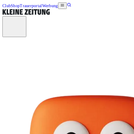
Club
Shop
Trauerportal
Werbung