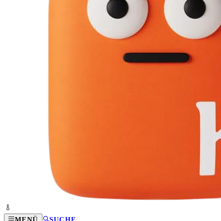
MENÜ
SUCHE