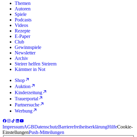
Themen
Autoren
Spiele
Podcasts
Videos
Rezepte
E-Paper
Club
Gewinnspiele
Newsletter
Archiv
Steirer helfen Steirern
Kärntner in Not
Shop
Auktion
Kinderzeitung
Trauerportal
Partnersuche
Werbung
Impressum
AGB
Datenschutz
Barrierefreiheitserklärung
Hilfe
Cookie-
Einstellungen
Push-Mitteilungen