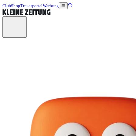
Club
Shop
Trauerportal
Werbung