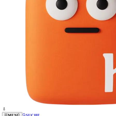
MENÜ
SUCHE