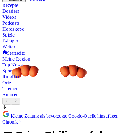
Rezepte
Dossiers
Videos
Podcasts
Horoskope
Spiele
E-Paper
Wetter
Startseite
Meine Region
Top News
Sport
Rubriken
Orte
Themen
Autoren
Kleine Zeitung als bevorzugte Google-Quelle hinzufügen.
Chronik