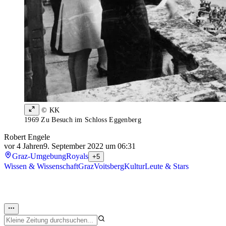
© KK
1969 Zu Besuch im Schloss Eggenberg
Robert Engele
vor 4 Jahren
9. September 2022 um 06:31
Graz-Umgebung
Royals
+5
Wissen & Wissenschaft
Graz
Voitsberg
Kultur
Leute & Stars