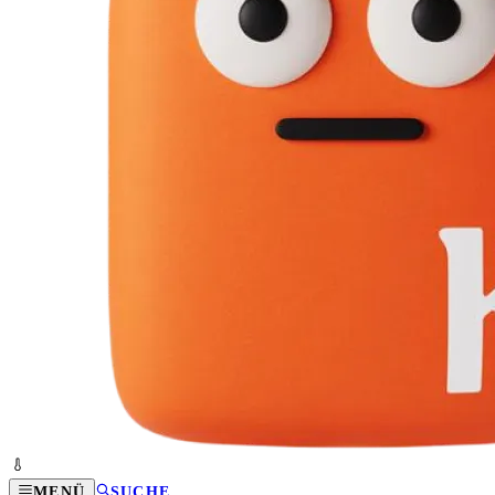
MENÜ
SUCHE