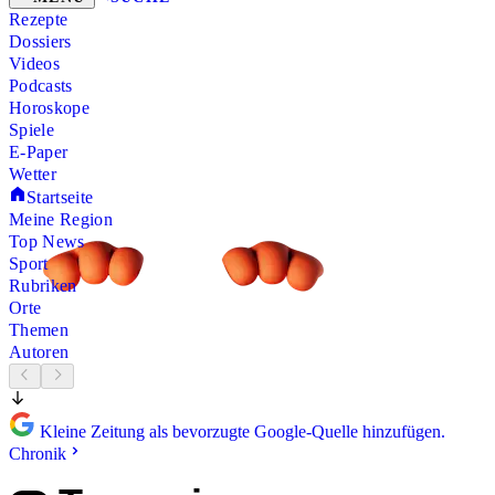
Rezepte
Dossiers
Videos
Podcasts
Horoskope
Spiele
E-Paper
Wetter
Startseite
Meine Region
Top News
Sport
Rubriken
Orte
Themen
Autoren
Kleine Zeitung als bevorzugte Google-Quelle hinzufügen.
Chronik