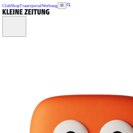
Club
Shop
Trauerportal
Werbung