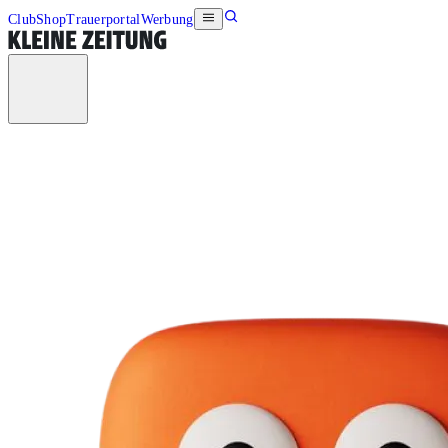
Club
Shop
Trauerportal
Werbung