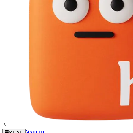
MENÜ
SUCHE