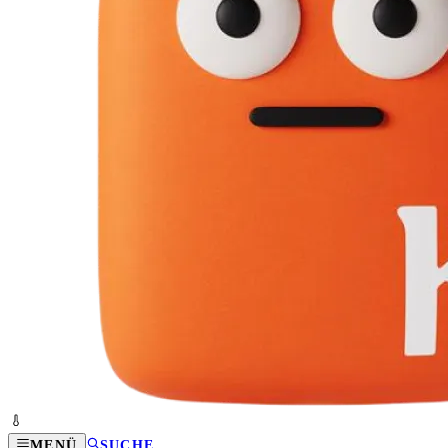
MENÜ
SUCHE