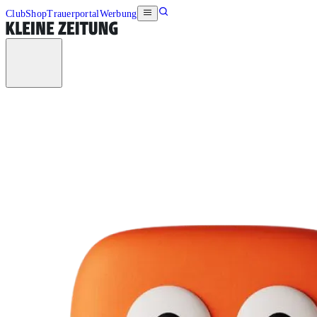
Club
Shop
Trauerportal
Werbung