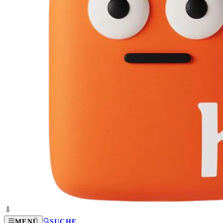
MENÜ
SUCHE