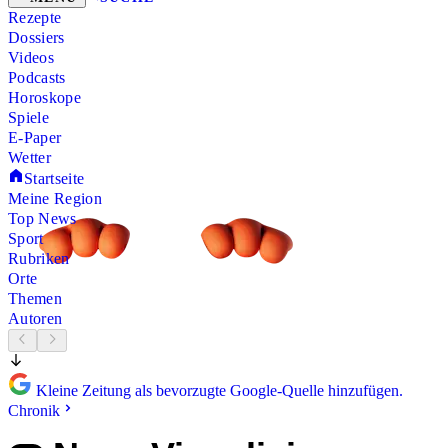
Rezepte
Dossiers
Videos
Podcasts
Horoskope
Spiele
E-Paper
Wetter
Startseite
Meine Region
Top News
Sport
Rubriken
Orte
Themen
Autoren
Kleine Zeitung als bevorzugte Google-Quelle hinzufügen.
Chronik