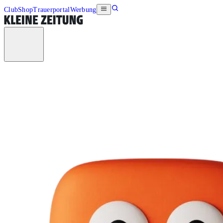
Club
Shop
Trauerportal
Werbung