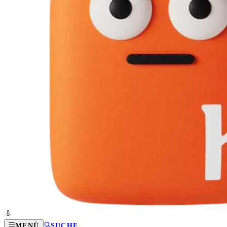
MENÜ
SUCHE