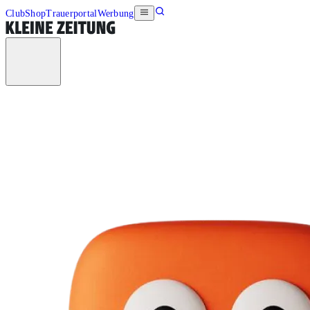
Club
Shop
Trauerportal
Werbung