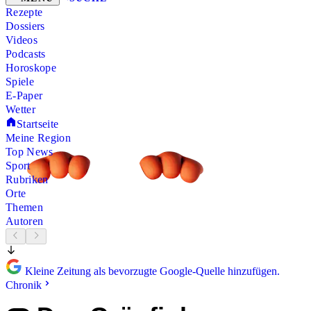
Rezepte
Dossiers
Videos
Podcasts
Horoskope
Spiele
E-Paper
Wetter
Startseite
Meine Region
Top News
Sport
Rubriken
Orte
Themen
Autoren
Kleine Zeitung als bevorzugte Google-Quelle hinzufügen.
Chronik