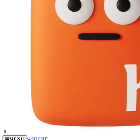
MENÜ
SUCHE