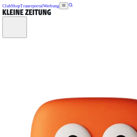
Club
Shop
Trauerportal
Werbung