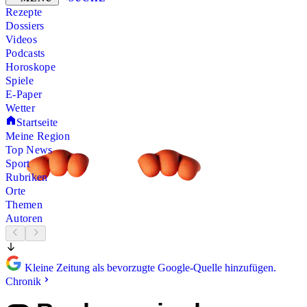
Rezepte
Dossiers
Videos
Podcasts
Horoskope
Spiele
E-Paper
Wetter
Startseite
Meine Region
Top News
Sport
Rubriken
Orte
Themen
Autoren
Kleine Zeitung als bevorzugte Google-Quelle hinzufügen.
Chronik