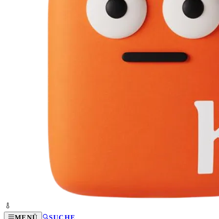
MENÜ
SUCHE