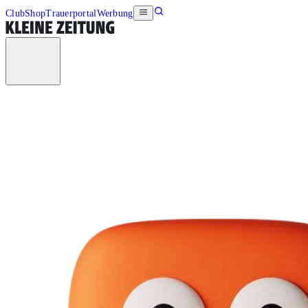
Club
Shop
Trauerportal
Werbung