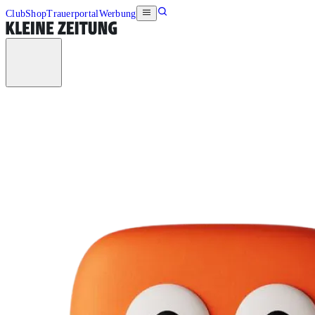
Club
Shop
Trauerportal
Werbung