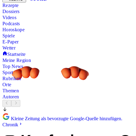
Rezepte
Dossiers
Videos
Podcasts
Horoskope
Spiele
E-Paper
Wetter
Startseite
Meine Region
Top News
Sport
Rubriken
Orte
Themen
Autoren
Kleine Zeitung als bevorzugte Google-Quelle hinzufügen.
Chronik