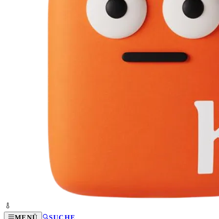
MENÜ
SUCHE