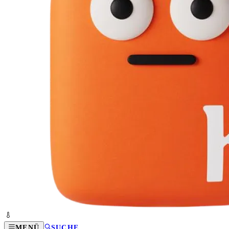
MENÜ
SUCHE