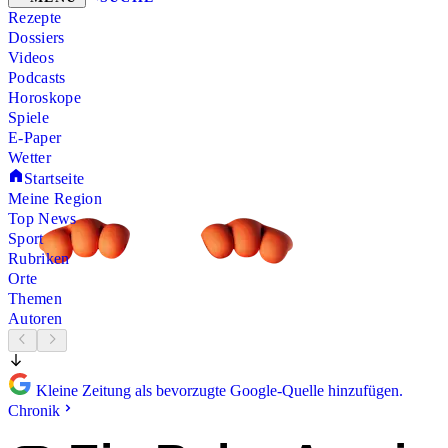
Rezepte
Dossiers
Videos
Podcasts
Horoskope
Spiele
E-Paper
Wetter
Startseite
Meine Region
Top News
Sport
Rubriken
Orte
Themen
Autoren
Kleine Zeitung als bevorzugte Google-Quelle hinzufügen.
Chronik