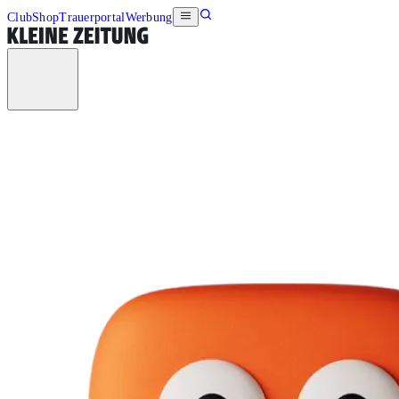
Club
Shop
Trauerportal
Werbung