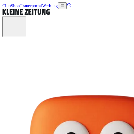
Club
Shop
Trauerportal
Werbung