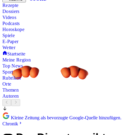
Rezepte
Dossiers
Videos
Podcasts
Horoskope
Spiele
E-Paper
Wetter
Startseite
Meine Region
Top News
Sport
Rubriken
Orte
Themen
Autoren
Kleine Zeitung als bevorzugte Google-Quelle hinzufügen.
Chronik