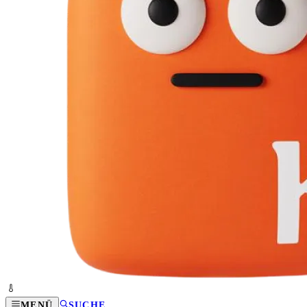
MENÜ
SUCHE