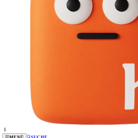
MENÜ
SUCHE