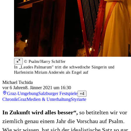
© Psalm/Harry Schiffer
In „Laudes Palmarum“ tritt die schwedische Sängerin und
Harfenistin Miriam Andersén als Engel auf
Michael Tschida
vor 6 Jahren
8. Jänner 2021 um 16:30
Graz-Umgebung
Salzburger Festspiele
+4
Chronik
Graz
Medien & Unterhaltung
Styriarte
In Zukunft wird alles besser“,
so betitelten wir vor
ziemlich genau einem Jahr die Vorschau auf Psalm.
Wie wir wissen, hat sich der idealistische Satz so gar