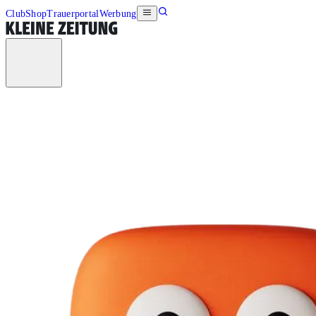
Club
Shop
Trauerportal
Werbung