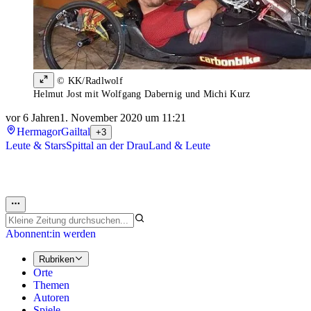
© KK/Radlwolf
Helmut Jost mit Wolfgang Dabernig und Michi Kurz
vor 6 Jahren
1. November 2020 um 11:21
Hermagor
Gailtal
+3
Leute & Stars
Spittal an der Drau
Land & Leute
Abonnent:in werden
Rubriken
Orte
Themen
Autoren
Spiele