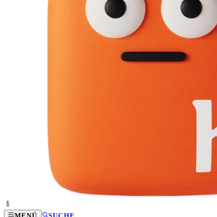
MENÜ
SUCHE