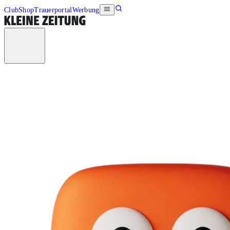
Club
Shop
Trauerportal
Werbung