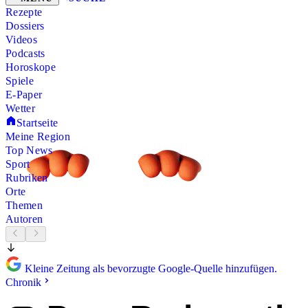
Rezepte
Dossiers
Videos
Podcasts
Horoskope
Spiele
E-Paper
Wetter
Startseite
Meine Region
Top News
Sport
Rubriken
Orte
Themen
Autoren
Kleine Zeitung als bevorzugte Google-Quelle hinzufügen.
Chronik