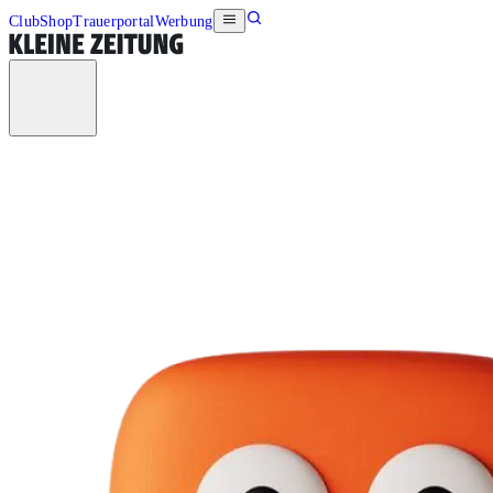
Club
Shop
Trauerportal
Werbung