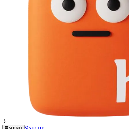
MENÜ
SUCHE