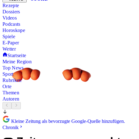
Rezepte
Dossiers
Videos
Podcasts
Horoskope
Spiele
E-Paper
Wetter
Startseite
Meine Region
Top News
Sport
Rubriken
Orte
Themen
Autoren
Kleine Zeitung als bevorzugte Google-Quelle hinzufügen.
Chronik