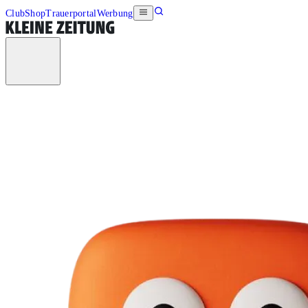
Club
Shop
Trauerportal
Werbung