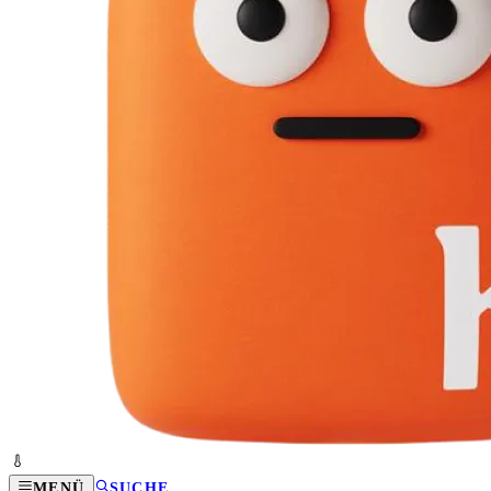
MENÜ
SUCHE