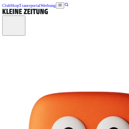
Club
Shop
Trauerportal
Werbung