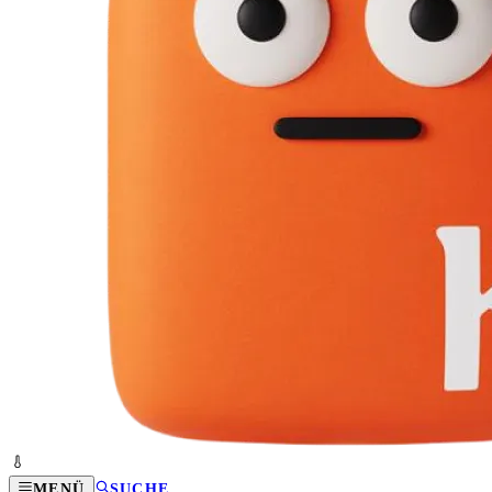
MENÜ
SUCHE