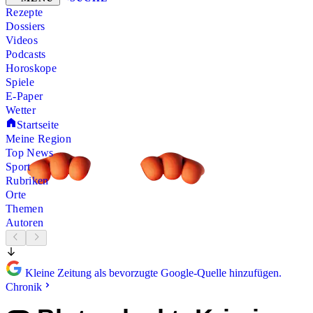
Rezepte
Dossiers
Videos
Podcasts
Horoskope
Spiele
E-Paper
Wetter
Startseite
Meine Region
Top News
Sport
Rubriken
Orte
Themen
Autoren
Kleine Zeitung als bevorzugte Google-Quelle hinzufügen.
Chronik