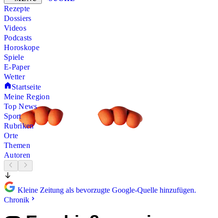
Rezepte
Dossiers
Videos
Podcasts
Horoskope
Spiele
E-Paper
Wetter
Startseite
Meine Region
Top News
Sport
Rubriken
Orte
Themen
Autoren
Kleine Zeitung als bevorzugte Google-Quelle hinzufügen.
Chronik