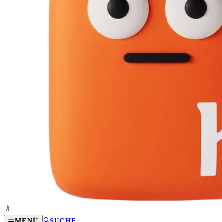
MENÜ
SUCHE