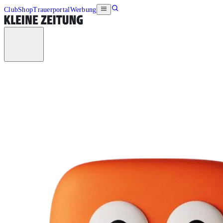
Club
Shop
Trauerportal
Werbung