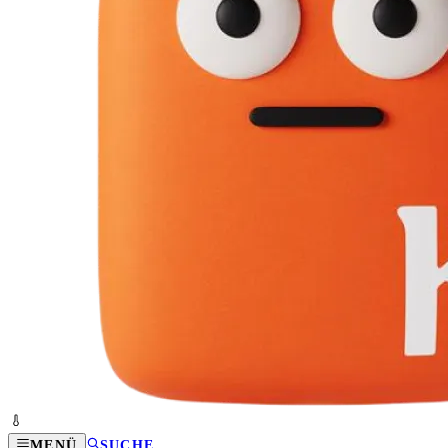
MENÜ
SUCHE