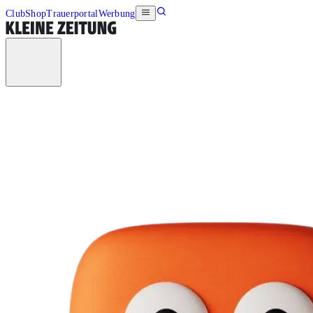
Club
Shop
Trauerportal
Werbung