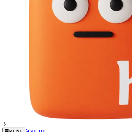
MENÜ
SUCHE