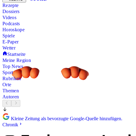
Rezepte
Dossiers
Videos
Podcasts
Horoskope
Spiele
E-Paper
Wetter
Startseite
Meine Region
Top News
Sport
Rubriken
Orte
Themen
Autoren
Kleine Zeitung als bevorzugte Google-Quelle hinzufügen.
Chronik