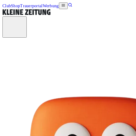
Club
Shop
Trauerportal
Werbung