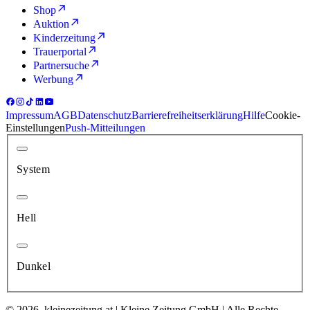
Shop
Auktion
Kinderzeitung
Trauerportal
Partnersuche
Werbung
Impressum
AGB
Datenschutz
Barrierefreiheitserklärung
Hilfe
Cookie-
Einstellungen
Push-Mitteilungen
System
Hell
Dunkel
© 2026, kleinezeitung.at | Kleine Zeitung GmbH | Alle Rechte