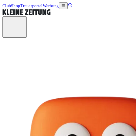
Club
Shop
Trauerportal
Werbung