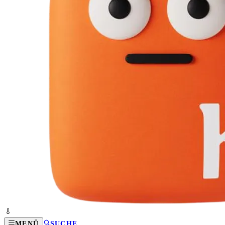
MENÜ
SUCHE