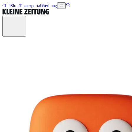
Club
Shop
Trauerportal
Werbung