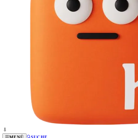
MENÜ
SUCHE