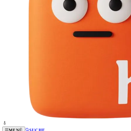
MENÜ
SUCHE