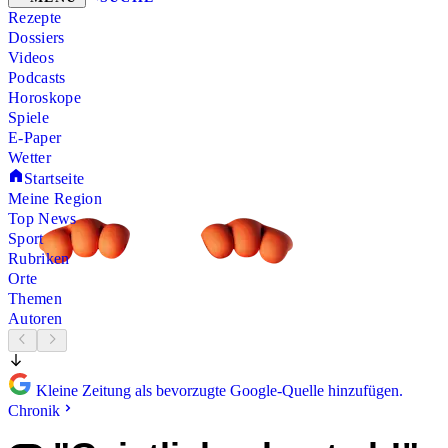
Rezepte
Dossiers
Videos
Podcasts
Horoskope
Spiele
E-Paper
Wetter
Startseite
Meine Region
Top News
Sport
Rubriken
Orte
Themen
Autoren
Kleine Zeitung als bevorzugte Google-Quelle hinzufügen.
Chronik