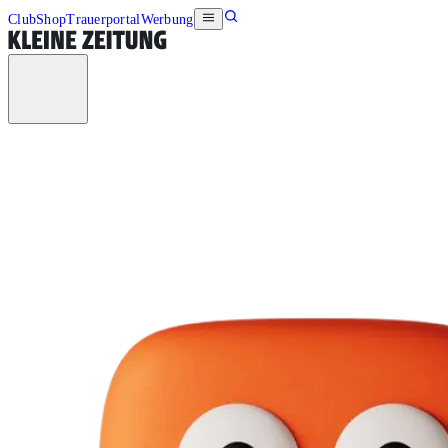
Club
Shop
Trauerportal
Werbung