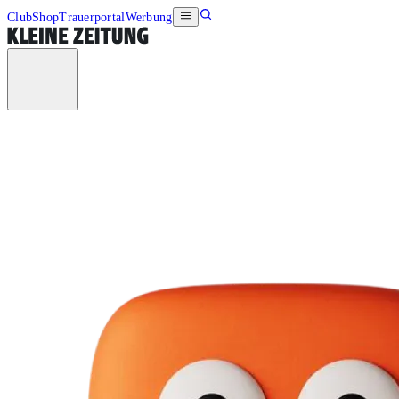
Club
Shop
Trauerportal
Werbung