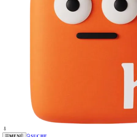
MENÜ
SUCHE