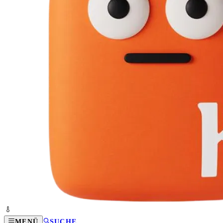
MENÜ
SUCHE