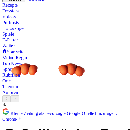
Rezepte
Dossiers
Videos
Podcasts
Horoskope
Spiele
E-Paper
Wetter
Startseite
Meine Region
Top News
Sport
Rubriken
Orte
Themen
Autoren
Kleine Zeitung als bevorzugte Google-Quelle hinzufügen.
Chronik