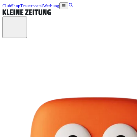
Club
Shop
Trauerportal
Werbung