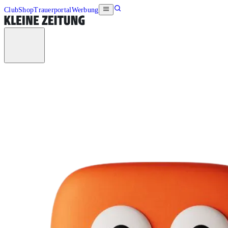
Club
Shop
Trauerportal
Werbung