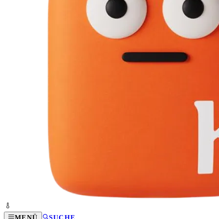
MENÜ
SUCHE