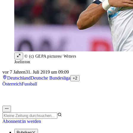
© (c) GEPA pictures/ Witters
Joelinton
vor 7 Jahren
31. Juli 2019 um 09:09
Deutschland
Deutsche Bundesliga
+2
Österreich
Fussball
Abonnent:in werden
Rubriken